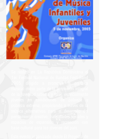
Se realizó en La República Dominicana el
1er. Festival Nacional de Bandas Festi-Band
2005, dirigido a promover la práctica
musical como parte de la formación integral
de la juventud urbana y rural, especialmente
jóvenes en condiciones de pobreza y
pobreza extrema, propiciando a través de la
música alternativas para el desarrollo del
pensamiento creativo, habilidades sociales y
espacios de expansión y recreación con
base cultural para los jóvenes del país.
Este evento organizado desde El Proyecto de