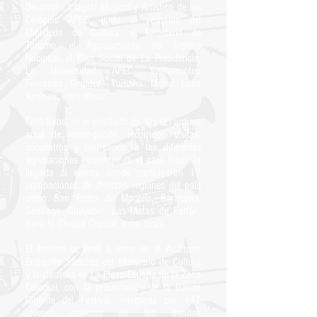
Desarrollo Integral Musical y Artístico de los
Colegios APEC, junto al respaldo del
Ministerio de Cultura, el Ministerio de
Turismo, el Ayuntamiento del Distrito
Nacional, el Plan Social de La Presidencia,
La Universidad APEC, Instrumentos
Fernando Giráldez, Yamaha Music Latin
América, entre otros.
Festi-Band, es el resultado de dos (2) arduos
años de investigación, recorridos, visitas,
encuentros y motivación a las diferentes
agrupaciones existentes en el país, hasta la
llegada al evento donde participaron 17
agrupaciones de diversas regiones del país
como San Pedro de Macorís, Barahona,
Santiago, Guayubin, Las Matas de Farfán,
Bani, la Ciudad Capital, entre otras.
El festival se llevó a cabo en el Auditorio
Enriquillo Sánchez del Ministerio de Cultura
y la clausura en La Plaza España de la Zona
Colonial, con la presentación de la Banda
Gigante del Festival, integrada por 147
jóvenes músicos de las bandas